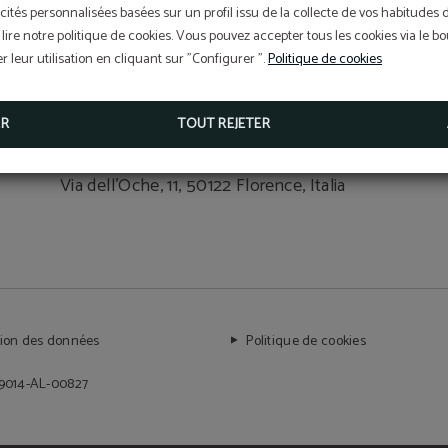
cités personnalisées basées sur un profil issu de la collecte de vos habitudes 
lire notre politique de cookies. Vous pouvez accepter tous les cookies via le 
 leur utilisation en cliquant sur "Configurer ".
Politique de cookies
OÙ ON EST ?
ER
TOUT REJETER
Nous sommes dans le coeur de Florence!
Via dell'Oche, 11, 50122 Florence, Italia
tion des données
Politique de cookies
99014-AL-00827