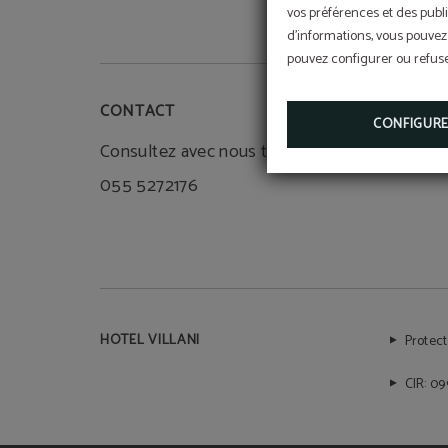
vos préférences et des publi
d'informations, vous pouvez 
pouvez configurer ou refuser
CONTACT
CONFIGUR
Consultez avec nous tous vos doutes +39
055 5272176
HOTEL VILLANI
Protec
CIR: 0