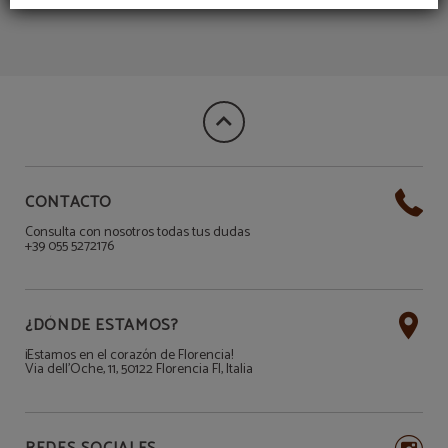
CONTACTO
Consulta con nosotros todas tus dudas
+39 055 5272176
¿DÓNDE ESTAMOS?
¡Estamos en el corazón de Florencia!
Via dell'Oche, 11, 50122 Florencia FI, Italia