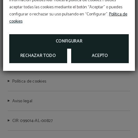
información puedes leer nuestra política de cookies. Puedes
aceptar todas las cookies mediante el botón “Aceptar” o puedes
configurar o rechazar su uso pulsando en “Configurar”.
Política de
cookies
HOTEL VILLANI
CONFIGURAR
RECHAZAR TODO
ACEPTO
Protección de datos
Política de cookies
Aviso legal
CIR: 099014-AL-00827