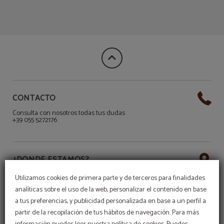
Conexión A Internet del Hotel Villani en Florencia. Web Oficial.
CONTACTO
Consulta con nosotros todas tus dudas
+39 055 5272176
¿DÓNDE ESTAMOS?
¡Estamos en el corazón de Florencia!
Utilizamos cookies de primera parte y de terceros para finalidades
Via dell'Oche, 11, 50122 Florencia FI, Italia
analíticas sobre el uso de la web, personalizar el contenido en base
a tus preferencias, y publicidad personalizada en base a un perfil a
partir de la recopilación de tus hábitos de navegación. Para más
REDES SOCIALES