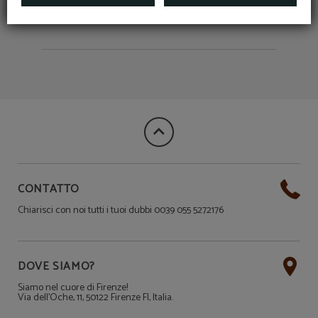
CONTATTO
Chiarisci con noi tutti i tuoi dubbi 0039 055 5272176
DOVE SIAMO?
Siamo nel cuore di Firenze!
Via dell'Oche, 11, 50122 Firenze FI, Italia.