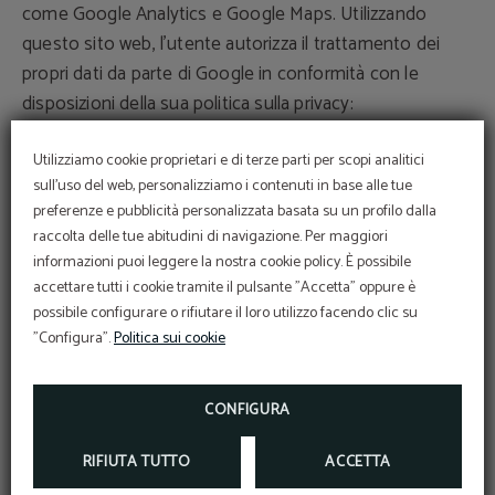
come Google Analytics e Google Maps. Utilizzando
questo sito web, l'utente autorizza il trattamento dei
propri dati da parte di Google in conformità con le
disposizioni della sua politica sulla privacy:
https://policies.google.com/privacy.
Utilizziamo cookie proprietari e di terze parti per scopi analitici
sull'uso del web, personalizziamo i contenuti in base alle tue
Accuratezza dei dati
preferenze e pubblicità personalizzata basata su un profilo dalla
L'utente deve compilare i moduli con dati veri, esatti,
raccolta delle tue abitudini di navigazione. Per maggiori
completi e aggiornati. L'utente non inserirà i dati
informazioni puoi leggere la nostra cookie policy. È possibile
corrispondenti ad un'altra persona; hotel presumerà che
accettare tutti i cookie tramite il pulsante "Accetta" oppure è
i dati siano stati forniti dal loro legittimo proprietario.
possibile configurare o rifiutare il loro utilizzo facendo clic su
"Configura".
Politica sui cookie
L'utente sarà l'unico responsabile per eventuali danni,
diretti o indiretti, verso chiunque a causa del
completamento del modulo con falsi dati di proprietà e
CONFIGURA
identificativi di un'altra persona.
RIFIUTA TUTTO
ACCETTA
Diritti di accesso, rettifica, cancellazione, opposizione e