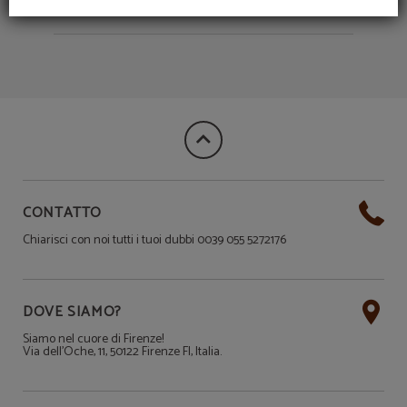
CONTATTO
Chiarisci con noi tutti i tuoi dubbi 0039 055 5272176
DOVE SIAMO?
Siamo nel cuore di Firenze!
Via dell'Oche, 11, 50122 Firenze FI, Italia.